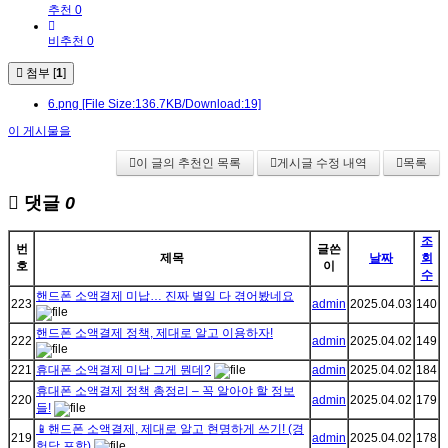
추천 0
비추천 0
첨부 [
1
]
6.png
[File Size:136.7KB/Download:19]
이 게시물을
이 글의 추천인 목록
게시글 수정 내역
목록
댓글
0
조
번
글쓴
제목
날짜
회
호
이
수
핸드폰 소액결제 미납… 진짜 별일 다 겪어봤네요
223
admin
2025.04.03
140
핸드폰 소액결제 정책, 제대로 알고 이용하자!
222
admin
2025.04.02
149
221
휴대폰 소액결제 미납 그게 뭔데?
admin
2025.04.02
184
휴대폰 소액결제 정책 총정리 – 꼭 알아야 할 정보
220
admin
2025.04.02
179
들!
📱핸드폰 소액결제, 제대로 알고 현명하게 쓰기! (경
219
admin
2025.04.02
178
험담 포함)