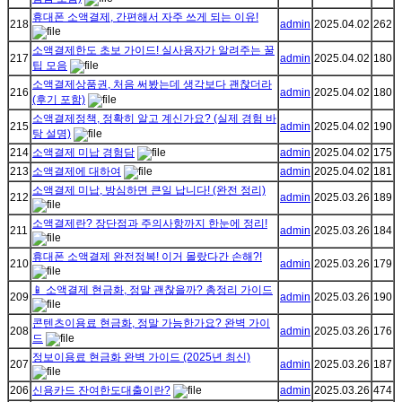
휴대폰 소액결제, 간편해서 자주 쓰게 되는 이유!
218
admin
2025.04.02
262
소액결제한도 초보 가이드! 실사용자가 알려주는 꿀
217
admin
2025.04.02
180
팁 모음
소액결제상품권, 처음 써봤는데 생각보다 괜찮더라
216
admin
2025.04.02
180
(후기 포함)
소액결제정책, 정확히 알고 계신가요? (실제 경험 바
215
admin
2025.04.02
190
탕 설명)
214
소액결제 미납 경험담
admin
2025.04.02
175
213
소액결제에 대하여
admin
2025.04.02
181
소액결제 미납, 방심하면 큰일 납니다! (완전 정리)
212
admin
2025.03.26
189
소액결제란? 장단점과 주의사항까지 한눈에 정리!
211
admin
2025.03.26
184
휴대폰 소액결제 완전정복! 이거 몰랐다간 손해?!
210
admin
2025.03.26
179
📱 소액결제 현금화, 정말 괜찮을까? 총정리 가이드
209
admin
2025.03.26
190
콘텐츠이용료 현금화, 정말 가능한가요? 완벽 가이
208
admin
2025.03.26
176
드
정보이용료 현금화 완벽 가이드 (2025년 최신)
207
admin
2025.03.26
187
206
신용카드 잔여한도대출이란?
admin
2025.03.26
474