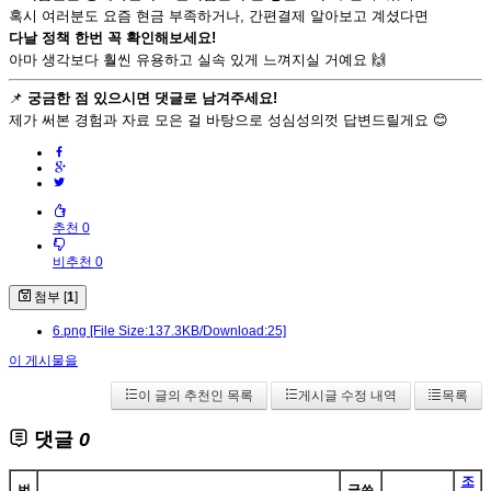
혹시 여러분도 요즘 현금 부족하거나, 간편결제 알아보고 계셨다면
다날 정책 한번 꼭 확인해보세요!
아마 생각보다 훨씬 유용하고 실속 있게 느껴지실 거예요 🙌
📌
궁금한 점 있으시면 댓글로 남겨주세요!
제가 써본 경험과 자료 모은 걸 바탕으로 성심성의껏 답변드릴게요 😊
추천 0
비추천 0
첨부 [
1
]
6.png
[File Size:137.3KB/Download:25]
이 게시물을
이 글의 추천인 목록
게시글 수정 내역
목록
댓글
0
조
번
글쓴