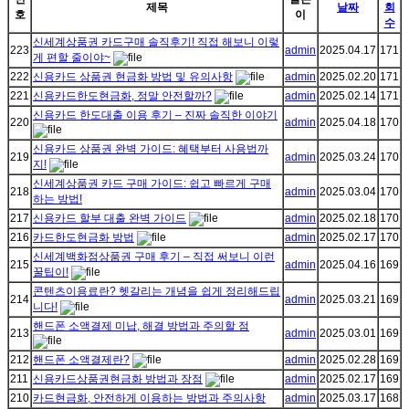
제목
날짜
회
호
이
수
신세계상품권 카드구매 솔직후기! 직접 해보니 이렇
223
admin
2025.04.17
171
게 편할 줄이야~
222
신용카드 상품권 현금화 방법 및 유의사항
admin
2025.02.20
171
221
신용카드한도현금화, 정말 안전할까?
admin
2025.02.14
171
신용카드 한도대출 이용 후기 – 진짜 솔직한 이야기
220
admin
2025.04.18
170
신용카드 상품권 완벽 가이드: 혜택부터 사용법까
219
admin
2025.03.24
170
지!
신세계상품권 카드 구매 가이드: 쉽고 빠르게 구매
218
admin
2025.03.04
170
하는 방법!
217
신용카드 할부 대출 완벽 가이드
admin
2025.02.18
170
216
카드한도현금화 방법
admin
2025.02.17
170
신세계백화점상품권 구매 후기 – 직접 써보니 이런
215
admin
2025.04.16
169
꿀팁이!
콘텐츠이용료란? 헷갈리는 개념을 쉽게 정리해드립
214
admin
2025.03.21
169
니다!
핸드폰 소액결제 미납, 해결 방법과 주의할 점
213
admin
2025.03.01
169
212
핸드폰 소액결제란?
admin
2025.02.28
169
211
신용카드상품권현금화 방법과 장점
admin
2025.02.17
169
210
카드현금화, 안전하게 이용하는 방법과 주의사항
admin
2025.03.17
168