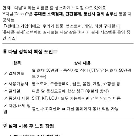
먼저! "다날"이라는 이름은 좀 생소하게 느껴질 수도 있어요.
**다날(Danal)**은
휴대폰 소액결제, 간편결제, 통신사 결제 솔루션
등을 제
공하는
IT/핀테크 기업이에요. 우리가 웹툰, 앱스토어, 게임, 티켓 구매할 때
'휴대폰 결제' 선택하면 실제로는 다날 같은 회사가 결제 시스템을 운영 중
인 거죠!
🧾 다날 정책의 핵심 포인트
항목
상세 내용
월 최대 30만원 ~ 통신사별 상이 (KT/삼성은 최대 50만원
📌 결제한도
도 가능)
📌 사용가능처
앱스토어, 구글플레이, 웹툰, 음원, 게임, 쇼핑몰 등
📌 결제일
다음 달 통신요금에 합산 청구 (후불제 방식)
📌 통신사 제한
SKT, KT, LGU+ 모두 가능하지만 정책 약간씩 다름
📌 차단/해제 방
통신사 고객센터 or 다날 홈페이지 통해 직접 가능
법
💡 실제 사용 후 느낀 장점