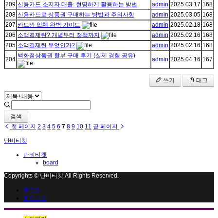
209
신용카드 소지자 대출: 현명하게 활용하는 방법
admin
2025.03.17
168
208
신용카드로 상품권 구매하는 방법과 주의사항
admin
2025.03.05
168
207
카드깡 업체 완벽 가이드
admin
2025.02.18
168
206
소액결제란? 개념부터 정책까지
admin
2025.02.16
168
205
소액결제란 무엇인가?
admin
2025.02.16
168
백화점상품권 할부 구매 후기 (실제 경험 공유)
204
admin
2025.04.16
167
쓰기
태그
검색
첫 페이지
2
3
4
5
6
7
8
9
10
11
끝 페이지
단비티켓
단비티켓
board
Copyrights © 단비티켓 All Rights Reserved.
로그인
회원가입