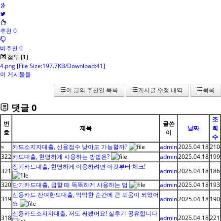
추천 0
비추천 0
첨부 [
1
]
4.png
[File Size:197.7KB/Download:41]
이 게시물을
이 글의 추천인 목록
게시글 수정 내역
목록
댓글
0
조
번
글쓴
제목
날짜
회
호
이
수
»
카드소지자대출, 신용점수 낮아도 가능할까?
admin
2025.04.18
210
322
카드대출, 현명하게 사용하는 방법은?
admin
2025.04.18
199
장기카드대출, 현명하게 이용하려면 이것부터 체크!
321
admin
2025.04.18
186
320
단기카드대출, 급할 때 똑똑하게 사용하는 법
admin
2025.04.18
193
신용카드 잔여한도대출, 막막한 순간에 큰 도움이 되었어
319
admin
2025.04.18
190
요
신용카드소지자대출, 저도 써봤어요! 실후기 공유합니다
318
admin
2025.04.18
221