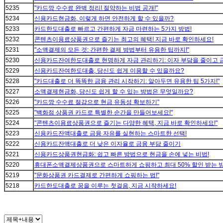
5235
"카드깡 수수료 완벽 정리! 절약하는 비법 공개!"
5234
신용카드현금화, 이렇게 하면 안전하게 할 수 있을까?
5233
카드한도대출로 빠르고 간편하게 자금 마련하는 5가지 방법!
5232
콘텐츠이용료상품권으로 즐기는 최고의 혜택! 지금 바로 확인하세요!
5231
"소액결제의 모든 것: 간편한 결제 방법부터 유용한 팁까지!"
5230
신용카드잔여한도대출로 현명하게 자금 관리하기: 이자 부담을 줄이고 
5229
신용카드잔여한도대출, 당신도 쉽게 이용할 수 있을까요?
5228
"카드대출로 더 똑똑한 금융 관리 시작하기: 알아두면 유용한 팁 5가지!"
5227
소액결제현금화, 당신도 쉽게 할 수 있는 방법은 무엇일까요?
5226
"카드깡 수수료 절감으로 현금 유동성 확보하기"
5225
"백화점 상품권 카드로 특별한 순간을 만들어보세요!"
5224
"콘텐츠이용료상품권으로 즐기는 다양한 혜택, 지금 바로 확인하세요!"
5223
신용카드잔액대출로 금융 자유를 실현하는 스마트한 선택!
5222
신용카드잔액대출로 더 낮은 이자율로 금융 부담 줄이기
5221
신용카드상품권현금화: 쉽고 빠른 방법으로 현금을 손에 넣는 비법!
5220
휴대폰소액결제상품권으로 스마트하게 쇼핑하고 최대 50% 할인 받는 방
5219
"문화상품권 카드결제로 간편하게 쇼핑하는 법!"
5218
카드한도대출로 꿈을 이루는 첫걸음, 지금 시작하세요!